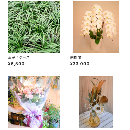
玉竜 4ケース
胡蝶蘭
¥6,500
¥33,000