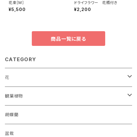
花束［M］
ドライフラワー 花瓶付き
¥5,500
¥2,200
商品一覧に戻る
CATEGORY
花
花束
観葉植物
アレンジメント
オーガスタ
胡蝶蘭
スワッグ
セローム
盆栽