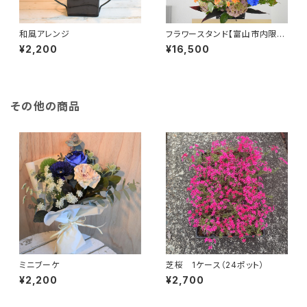
和風アレンジ
フラワースタンド【富山市内限
定】
¥2,200
¥16,500
その他の商品
ミニブーケ
芝桜 1ケース（24ポット）
¥2,200
¥2,700