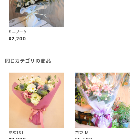
ミニブーケ
¥2,200
同じカテゴリの商品
花束［S］
花束［M］