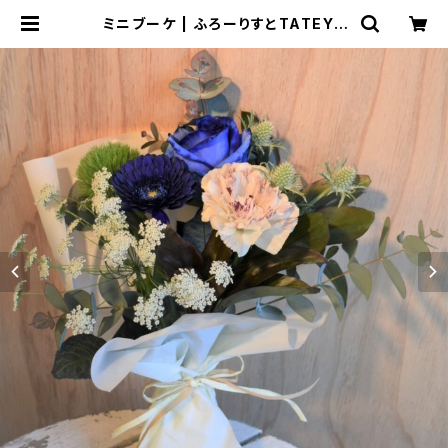
ミニブーケ | ふろーりすとTATEYA
MA