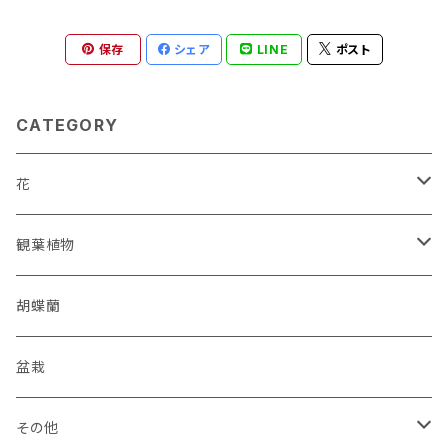
保存
シェア
LINE
ポスト
CATEGORY
花
花束
観葉植物
アレンジメント
オーガスタ
胡蝶蘭
スワッグ
セローム
盆栽
シャボンフラワー
サンスベリア
その他