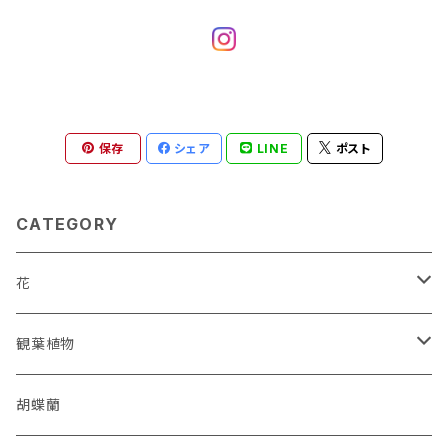
保存
シェア
LINE
ポスト
CATEGORY
花
花束
観葉植物
アレンジメント
オーガスタ
胡蝶蘭