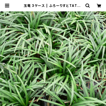
玉竜 3ケース | ふろーりすとTATEY
AMA