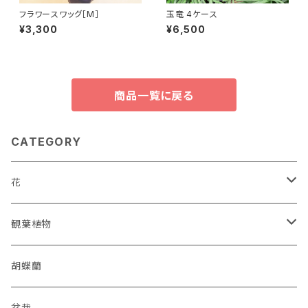
フラワースワッグ［M］
玉竜 4ケース
¥3,300
¥6,500
商品一覧に戻る
CATEGORY
花
花束
観葉植物
アレンジメント
オーガスタ
胡蝶蘭
スワッグ
セローム
盆栽